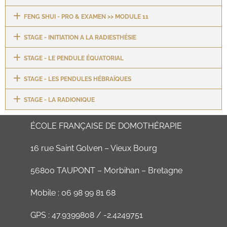
FENG SHUI - PRO & EXAMEN >> MODULE 11
STAGE - INITIATION A LA RADIESTHÉSIE
STAGE - LE PENDULE ÉQUATORIAL
STAGE - LES PENDULES HÉBRAÏQUES
STAGE - LA RADIONIQUE
ÉCOLE FRANÇAISE DE DOMOTHÉRAPIE
16 rue Saint Golven – Vieux Bourg
56800 TAUPONT – Morbihan – Bretagne
Mobile : 06 98 99 81 68
GPS : 47.9399808 / -2.4249751