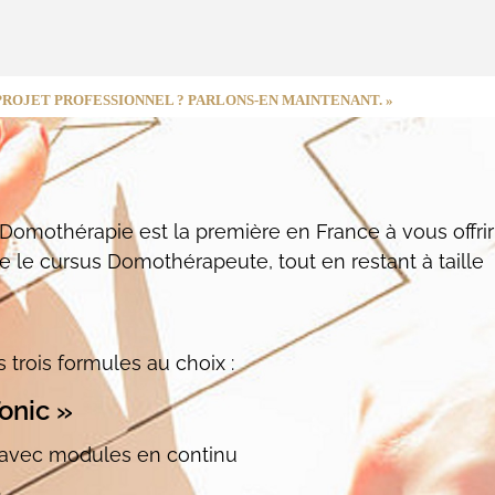
 PROJET PROFESSIONNEL ? PARLONS-EN MAINTENANT. »
 Domothérapie est la première en France à vous offrir
re le cursus Domothérapeute, tout en restant à taille
trois formules au choix :
onic »
avec modules en continu