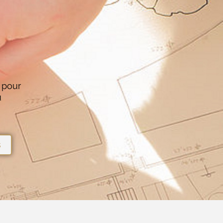
 pour
u
s